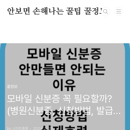
본문 바로가기
안보면 손해나는 꿀팁 꿀정보
꿀정보
모바일 신분증 꼭 필요할까?
(병원신분증, 신청방법, 발급,
실제효력, 운전면허증)
by 스마트홍홍
2024. 5. 23.