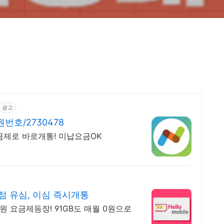
광고
호/2730478
요금제로 바로개통! 미납요금OK
점 유심, 이심 즉시개통
원 요금제등장! 91GB도 매월 0원으로