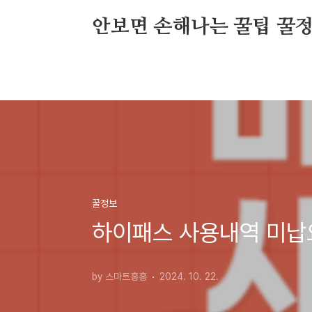
본문 바로가기
안보면 손해나는 꿀팁 꿀
꿀정보
하이패스 사용내역 미납
by 스마트홍홍
2024. 10. 22.