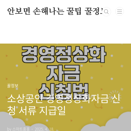
본문 바로가기
안보면 손해나는 꿀팁 꿀정보
꿀정보
소상공인 경영정상화자금 신
청 서류 지급일
by 스마트홍홍
2025. 4. 18.