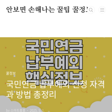
본문 바로가기
안보면 손해나는 꿀팁 꿀정보
꿀정보
국민연금 납부예외 신청 자격
과 방법 총정리
by 스마트홍홍
2025. 5. 1.