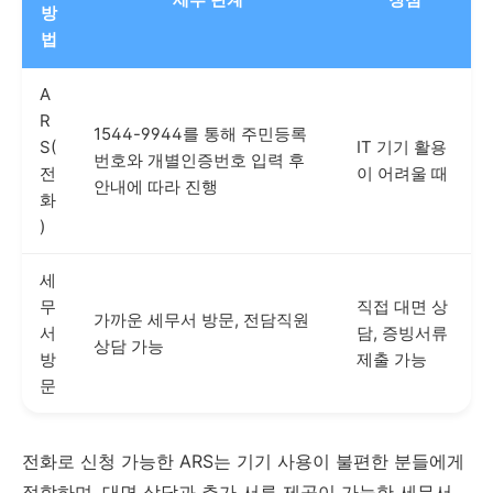
방
법
A
R
1544-9944를 통해 주민등록
S(
IT 기기 활용
번호와 개별인증번호 입력 후
전
이 어려울 때
안내에 따라 진행
화
)
세
무
직접 대면 상
가까운 세무서 방문, 전담직원
서
담, 증빙서류
상담 가능
방
제출 가능
문
전화로 신청 가능한 ARS는 기기 사용이 불편한 분들에게
적합하며, 대면 상담과 추가 서류 제공이 가능한 세무서