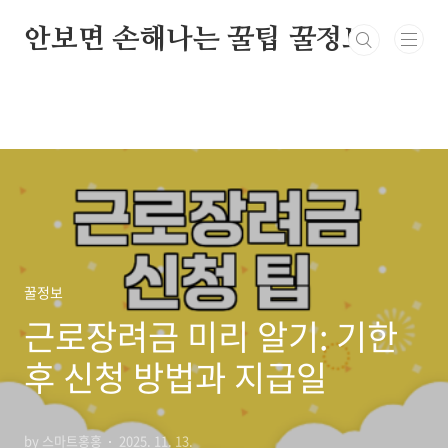
본문 바로가기
안보면 손해나는 꿀팁 꿀정보
꿀정보
근로장려금 미리 알기: 기한
후 신청 방법과 지급일
by 스마트홍홍
2025. 11. 13.