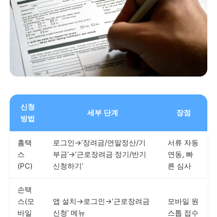
신청
세부 단계
장점
방법
홈택
로그인→‘장려금/연말정산/기
서류 자동
스
부금’→‘근로장려금 정기/반기
연동, 빠
(PC)
신청하기’
른 심사
손택
스(모
앱 설치→로그인→‘근로장려금
모바일 원
바일
신청’ 메뉴
스톱 접수