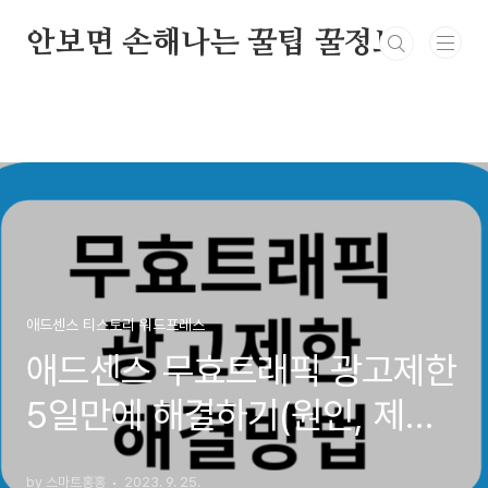
본문 바로가기
안보면 손해나는 꿀팁 꿀정보
애드센스 티스토리 워드프레스
애드센스 무효트래픽 광고제한
5일만에 해결하기(원인, 제한
푸는 방법)
by 스마트홍홍
2023. 9. 25.