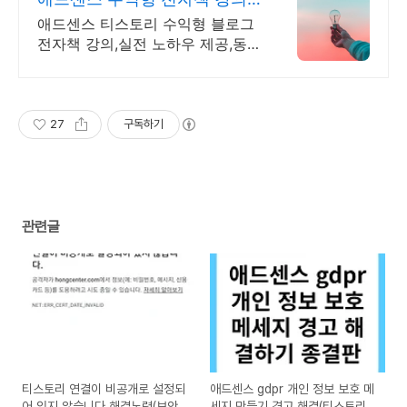
월100만원 고정 수익발생!
애드센스 티스토리 수익형 블로그
전자책 강의,실전 노하우 제공,동
영상 강의 포함 애드센스 수익을
빠르게 얻는 방법을 전자책과 동영
상으로 초보자도 쉽게 배워요!
27
구독하기
관련글
티스토리 연결이 비공개로 설정되
애드센스 gdpr 개인 정보 보호 메
어 있지 않습니다 해결노력(보안
세지 만들기 경고 해결(티스토리,