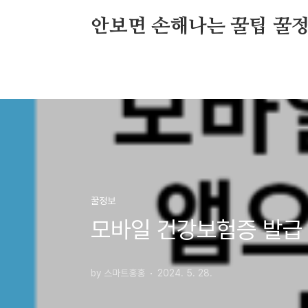
본문 바로가기
안보면 손해나는 꿀팁 꿀
꿀정보
모바일 건강보험증 발급 
by 스마트홍홍
2024. 5. 28.