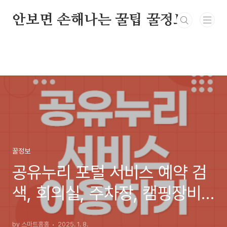
본문 바로가기
안보면 손해나는 꿀팁 꿀정보
꿀정보
공유누리 포털 서비스 예약 검
색, 회의실, 주차장, 캠핑장비
무료대여
by 스마트홍홍
2025. 1. 8.