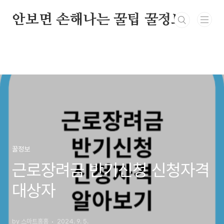
본문 바로가기
안보면 손해나는 꿀팁 꿀정보
꿀정보
근로장려금 반기신청 신청자격
대상자
by 스마트홍홍
2024. 9. 5.